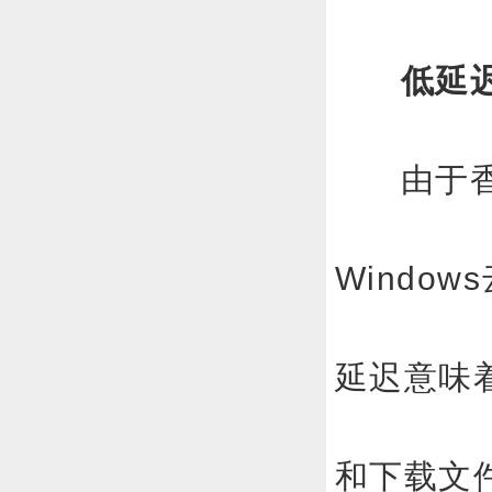
低延
由于
Windo
延迟意味
和下载文