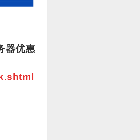
务器
优惠
k.shtml