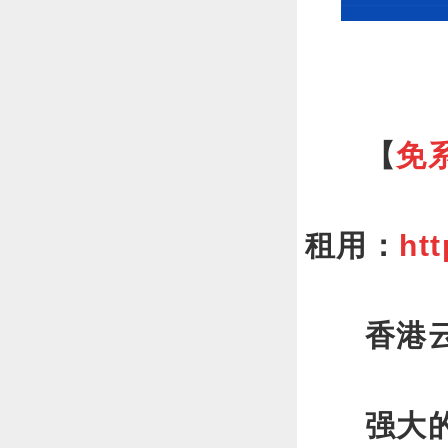
【
免
租用：
ht
香港
强大