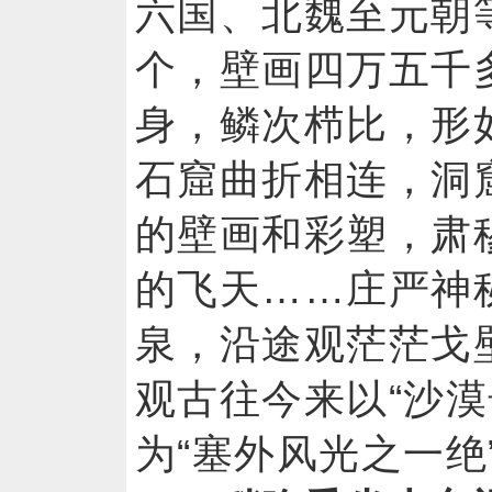
六国、北魏至元朝等
个，壁画四万五千
身，鳞次栉比，形
石窟曲折相连，洞
的壁画和彩塑，肃
的飞天……庄严神
泉，沿途观茫茫戈
观古往今来以“沙漠
为“塞外风光之一绝