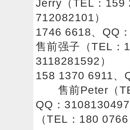
Jerry（TEL：159
712082101）
1746 6618、Q
售前强子（TEL：18
3118281592
158 1370 6911
售前Peter（TEL
QQ：310813
（TEL：180 076