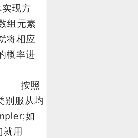
体实现方
, 数组元素
，就将相应
到的概率进
mpler 按照
类别服从均
pler;如
我们就用