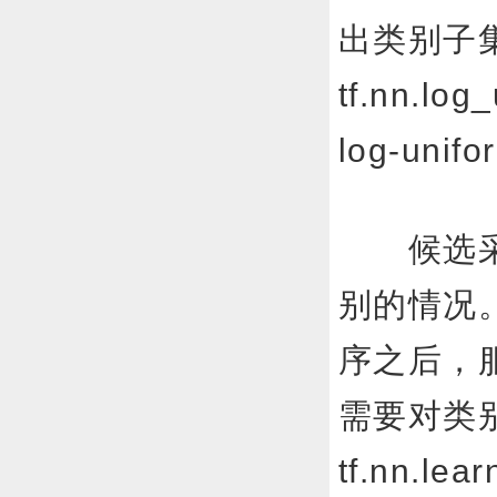
出类别子
tf.nn.l
log-unif
候选采
别的情况
序之后，服
需要对类
tf.nn.le