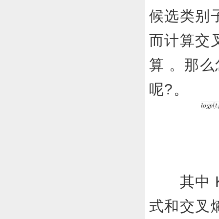
候选类别子
而计算交
算 。那
呢?。
其中 K
式和交叉