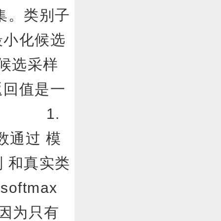
。类别子
最小化候选
个候选采样
返回值是一
档。 1.
个函数通过 模
 和真实类
ftmax
因为只有