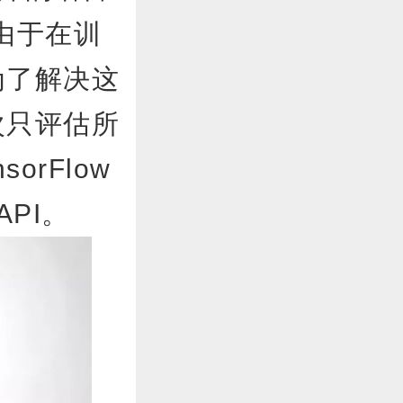
由于在训
为了解决这
次只评估所
rFlow
API。