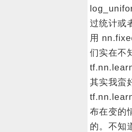
log_uni
过统计或
用 nn.fix
们实在不
tf.nn.l
其实我蛮好
tf.nn.le
布在变的情
的。不知