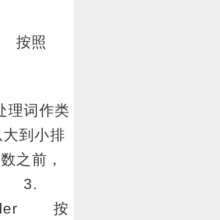
ler 按照
理词作类
从大到小排
函数之前，
 3.
ampler 按