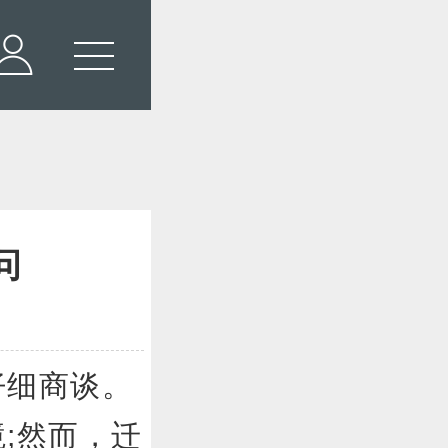
问
细商谈。
;然而，迁