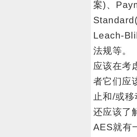
案)、Payme
Standa
Leach-
法规
应该在考
者它们应
止和/或
还应该了
AES就