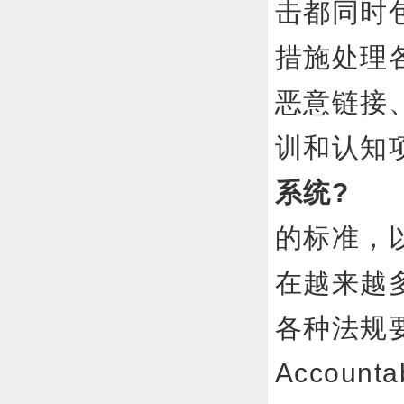
击都同时
措施处理
恶意链接
训和认
系统?
这
的标准，
在越来越
各种法规要求，
Accoun