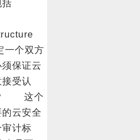
包括
ucture
要确定一个双方
必须保证云
意接受认
?
这个
要的云安全
个审计标