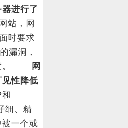
务器进行了
网站，网
页面时要求
上的漏洞，
载速度。
网
可见性降低
P和
仔细、精
中被一个或