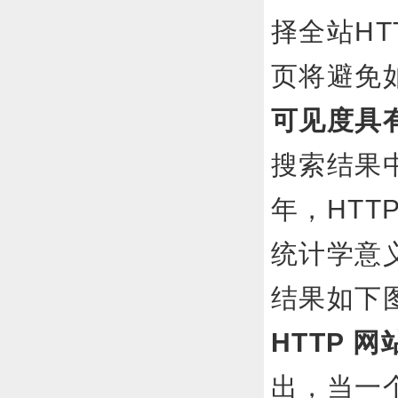
择全站H
页将避
可见度具
搜索结果中
年，HT
统计学意义
结果如
HTTP 网
出，当一个