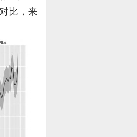
势对比，来
。