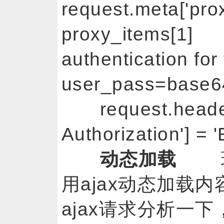
request.meta['prox
proxy_items[1] 
authentication 
user_pass=base64
request.header
Authorization'] = 
动态加载
现
用ajax动态加载
ajax请求分析一下