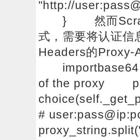
"http://user:pass
} 然而Scra
式，需要将认证信息
Headers的Proxy-
importbase64 
of the proxy pr
choice(self._get_p
# user:pass@ip:
proxy_string.sp