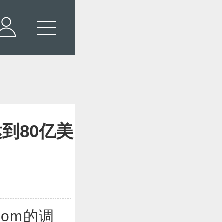
到80亿美
.com的调